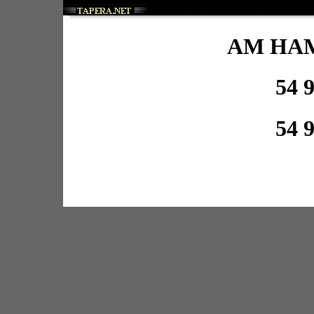
AM HA
54 
54 